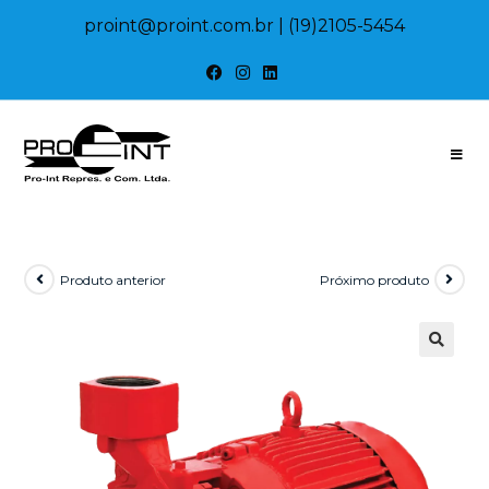
proint@proint.com.br
| (19)2105-5454
Produto anterior
Próximo produto