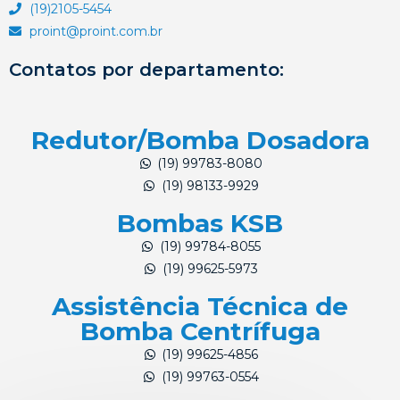
(19)2105-5454
proint@proint.com.br
Contatos por departamento:
Redutor/Bomba Dosadora
(19) 99783-8080
(19) 98133-9929
Bombas KSB
(19) 99784-8055
(19) 99625-5973
Assistência Técnica de
Bomba Centrífuga
(19) 99625-4856
(19) 99763-0554