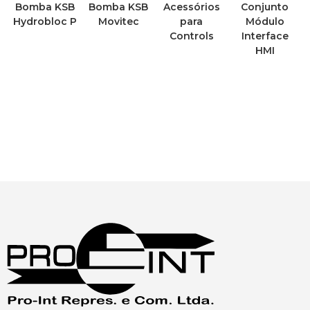
Bomba KSB
Bomba KSB
Acessórios
Conjunto
Hydrobloc P
Movitec
para
Módulo
Controls
Interface
HMI