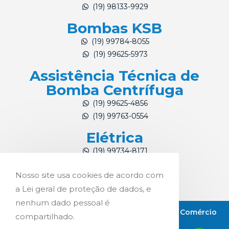
(19) 98133-9929
Bombas KSB
(19) 99784-8055
(19) 99625-5973
Assistência Técnica de
Bomba Centrífuga
(19) 99625-4856
(19) 99763-0554
Elétrica
(19) 99734-8171
(19) 99784-4324
Nosso site usa cookies de acordo com
a Lei geral de proteção de dados, e
nenhum dado pessoal é
Copyright © 2021 Pro-Int Representações e Comércio
compartilhado.
Ltda.