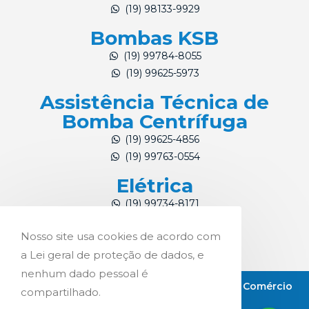
(19) 98133-9929
Bombas KSB
(19) 99784-8055
(19) 99625-5973
Assistência Técnica de
Bomba Centrífuga
(19) 99625-4856
(19) 99763-0554
Elétrica
(19) 99734-8171
(19) 99784-4324
Nosso site usa cookies de acordo com
a Lei geral de proteção de dados, e
nenhum dado pessoal é
Copyright © 2021 Pro-Int Representações e Comércio
compartilhado.
Ltda.