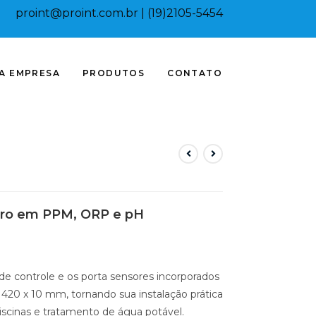
proint@proint.com.br
| (19)2105-5454
A EMPRESA
PRODUTOS
CONTATO
oro em PPM, ORP e pH
e controle e os porta sensores incorporados
20 x 10 mm, tornando sua instalação prática
piscinas e tratamento de água potável.