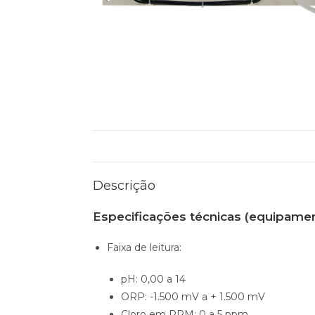
Descrição
Especificações técnicas (equipame
Faixa de leitura:
pH: 0,00 a 14
ORP: -1.500 mV a + 1.500 mV
Cloro em PPM: 0 a 5 ppm