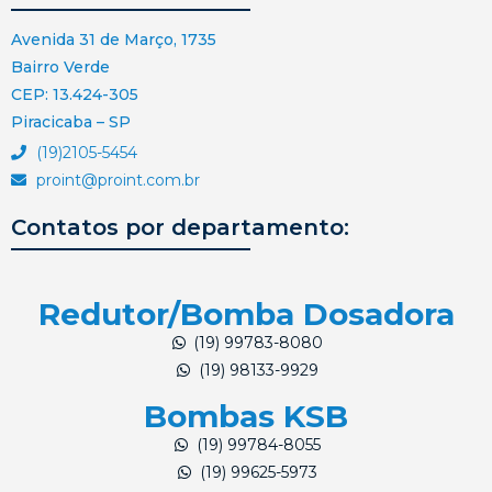
Avenida 31 de Março, 1735
Bairro Verde
CEP: 13.424-305
Piracicaba – SP
(19)2105-5454
proint@proint.com.br
Contatos por departamento:
Redutor/Bomba Dosadora
(19) 99783-8080
(19) 98133-9929
Bombas KSB
(19) 99784-8055
(19) 99625-5973