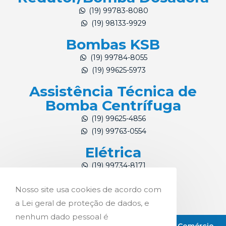
(19) 99783-8080
(19) 98133-9929
Bombas KSB
(19) 99784-8055
(19) 99625-5973
Assistência Técnica de
Bomba Centrífuga
(19) 99625-4856
(19) 99763-0554
Elétrica
(19) 99734-8171
(19) 99784-4324
Nosso site usa cookies de acordo com
a Lei geral de proteção de dados, e
nenhum dado pessoal é
Copyright © 2021 Pro-Int Representações e Comércio