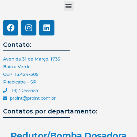
Contato:
Avenida 31 de Março, 1735
Bairro Verde
CEP: 13.424-305
Piracicaba – SP
(19)2105-5454
proint@proint.com.br
Contatos por departamento:
Redutor/Bomba Dosadora