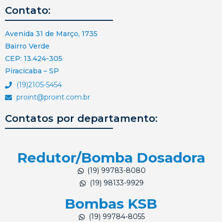
Contato:
Avenida 31 de Março, 1735
Bairro Verde
CEP: 13.424-305
Piracicaba – SP
(19)2105-5454
proint@proint.com.br
Contatos por departamento:
Redutor/Bomba Dosadora
(19) 99783-8080
(19) 98133-9929
Bombas KSB
(19) 99784-8055