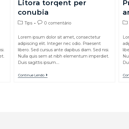
Litora torqent per
P
conubia
a
Tips
0 comentário
Lorem ipsum dolor sit amet, consectetur
Lor
adipiscing elit. Integer nec odio. Praesent
adi
si.
libero. Sed cursus ante dapibus diam. Sed nisi.
lib
t.
Nulla quis sem at nibh elementum imperdiet.
Nul
Duis sagittis ipsum.…
Dui
Continue Lendo
Con