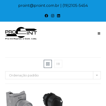
proint@proint.com.br
| (19)2105-5454
Ordenação padrão