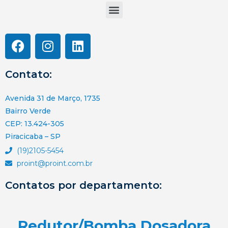
Contato:
Avenida 31 de Março, 1735
Bairro Verde
CEP: 13.424-305
Piracicaba – SP
(19)2105-5454
proint@proint.com.br
Contatos por departamento:
Redutor/Bomba Dosadora