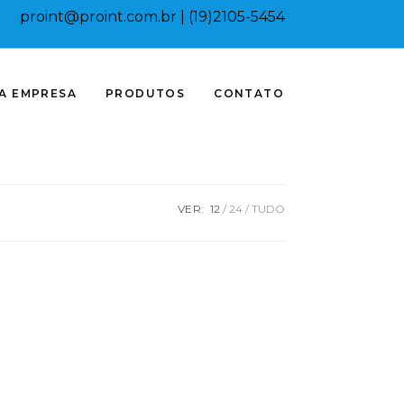
proint@proint.com.br
| (19)2105-5454
A EMPRESA
PRODUTOS
CONTATO
VER:
12
24
TUDO