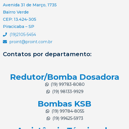
Avenida 31 de Março, 1735
Bairro Verde
CEP: 13.424-305
Piracicaba – SP
(19)2105-5454
proint@proint.com.br
Contatos por departamento:
Redutor/Bomba Dosadora
(19) 99783-8080
(19) 98133-9929
Bombas KSB
(19) 99784-8055
(19) 99625-5973