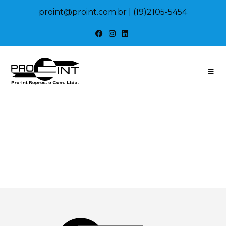
proint@proint.com.br
| (19)2105-5454